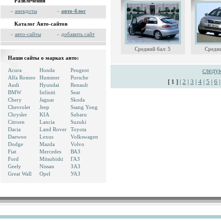
Развлечения
»
анекдоты
»
авто-блог
Каталог Авто-сайтов
»
авто-сайты
»
добавить сайт
Средний бал: 5
Средни
Наши сайты о марках авто:
Acura
Honda
Peugeot
след
Alfa Romeo
Hummer
Porsche
[ 1 ]
|
2
|
3
|
4
|
5
|
6
Audi
Hyundai
Renault
BMW
Infiniti
Seat
Chery
Jaguar
Skoda
Chevrolet
Jeep
Ssang Yong
Chrysler
KIA
Subaru
Citroen
Lancia
Suzuki
Dacia
Land Rover
Toyota
Daewoo
Lexus
Volkswagen
Dodge
Mazda
Volvo
Fiat
Mercedes
ВАЗ
Ford
Mitsubishi
ГАЗ
Geely
Nissan
ЗАЗ
Great Wall
Opel
УАЗ