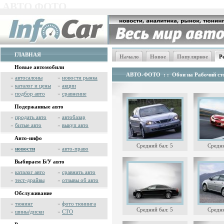
АВТО ФОТО
ГЛАВНАЯ
Начало
Новое
Популярное
Р
Новые автомобили
АВТО-ФОТО
: :
Обои на Рабочий сто
»
автосалоны
»
новости рынка
»
каталог и цены
»
акции
»
подбор авто
»
сравнение
Подержанные авто
»
продать авто
»
автобазар
»
битые авто
»
выкуп авто
Авто-инфо
Средний бал: 5
Средни
»
новости
»
авто-право
Выбираем Б/У авто
»
каталог авто
»
сравнить авто
»
тест-драйвы
»
отзывы об авто
Обслуживание
»
тюнинг
»
фото тюнинга
Средний бал: 5
Средни
»
шины/диски
»
СТО