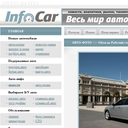
АВТО ФОТО
ГЛАВНАЯ
Начало
Новое
Популярное
Р
Новые автомобили
АВТО-ФОТО
: :
Обои на Рабочий сто
»
автосалоны
»
новости рынка
»
каталог и цены
»
акции
»
подбор авто
»
сравнение
Подержанные авто
»
продать авто
»
автобазар
»
битые авто
»
выкуп авто
Авто-инфо
»
новости
»
авто-право
Выбираем Б/У авто
»
каталог авто
»
сравнить авто
»
тест-драйвы
»
отзывы об авто
Обслуживание
»
тюнинг
»
фото тюнинга
»
шины/диски
»
СТО