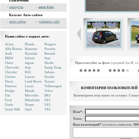
Развлечения
»
анекдоты
»
авто-блог
Каталог Авто-сайтов
»
авто-сайты
»
добавить сайт
Наши сайты о марках авто:
Acura
Honda
Peugeot
Alfa Romeo
Hummer
Porsche
Audi
Hyundai
Renault
BMW
Infiniti
Seat
Chery
Jaguar
Skoda
Проголосуйте за фото
(средний бал
0
, г
Chevrolet
Jeep
Ssang Yong
Chrysler
KIA
Subaru
Citroen
Lancia
Suzuki
Dacia
Land Rover
Toyota
Daewoo
Lexus
Volkswagen
КОМЕНТАРИИ ПОЛЬЗОВАТЕЛЕЙ
Dodge
Mazda
Volvo
Fiat
Mercedes
ВАЗ
Коментариев пока никто не оставил. Стань
Ford
Mitsubishi
ГАЗ
Geely
Nissan
ЗАЗ
Great Wall
Opel
УАЗ
Имя*:
Тема:
Ваш коментарий*
(осталось символов:
300