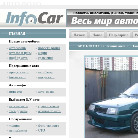
АВТО ФОТО
ГЛАВНАЯ
Начало
Новое
Популярное
Р
Новые автомобили
АВТО-ФОТО
: :
Тюнинг авто
: :
Тюн
»
автосалоны
»
новости рынка
»
каталог и цены
»
акции
»
подбор авто
»
сравнение
Подержанные авто
»
продать авто
»
автобазар
»
битые авто
»
выкуп авто
Авто-инфо
»
новости
»
авто-право
Выбираем Б/У авто
»
каталог авто
»
сравнить авто
»
тест-драйвы
»
отзывы об авто
Обслуживание
»
тюнинг
»
фото тюнинга
»
шины/диски
»
СТО