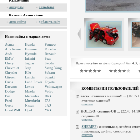
Развлечения
»
анекдоты
»
авто-блог
Каталог Авто-сайтов
»
авто-сайты
»
добавить сайт
Наши сайты о марках авто:
Acura
Honda
Peugeot
Alfa Romeo
Hummer
Porsche
Audi
Hyundai
Renault
BMW
Infiniti
Seat
Chery
Jaguar
Skoda
Проголосуйте за фото
(средний бал
4.3
, 
Chevrolet
Jeep
Ssang Yong
Chrysler
KIA
Subaru
Citroen
Lancia
Suzuki
Dacia
Land Rover
Toyota
Daewoo
Lexus
Volkswagen
КОМЕНТАРИИ ПОЛЬЗОВАТЕЛЕЙ
Dodge
Mazda
Volvo
Fiat
Mercedes
ВАЗ
васёк:
отличная машина!! ...
(16:15 1
отличная машина!!
Ford
Mitsubishi
ГАЗ
ответить
Geely
Nissan
ЗАЗ
Great Wall
Opel
УАЗ
KOLESO:
седения-ОК ...
(22:45 14.10
седения-ОК
ответить
SHERIFF
:
и низенькая, зачётно смотр
и низенькая, зачётно смотриться
ответить