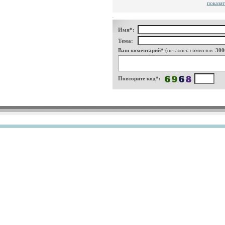
показат
Имя*:
Тема:
Ваш коментарий*
(осталось символов:
300
Повторите код*: