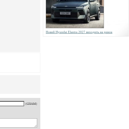
Новий Hyundai Elantra 2027 виходить на ринок
(
СПАМ
)