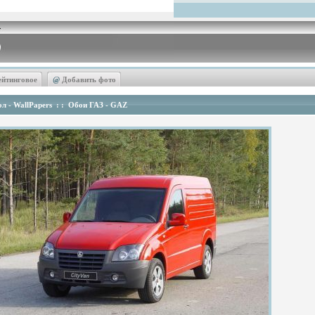
ейтинговое
@
Добавить фото
л - WallPapers
: :
Обои ГАЗ - GAZ