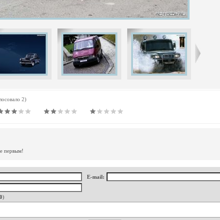
олосовало 2)
те первым!
E-mail:
0
)