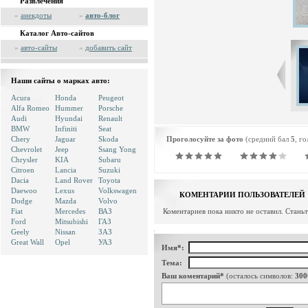
Развлечения
»
анекдоты
»
авто-блог
Каталог Авто-сайтов
»
авто-сайты
»
добавить сайт
Наши сайты о марках авто:
Acura
Honda
Peugeot
Alfa Romeo
Hummer
Porsche
Audi
Hyundai
Renault
BMW
Infiniti
Seat
Chery
Jaguar
Skoda
Проголосуйте за фото
(средний бал
5
, г
Chevrolet
Jeep
Ssang Yong
Chrysler
KIA
Subaru
Citroen
Lancia
Suzuki
Dacia
Land Rover
Toyota
Daewoo
Lexus
Volkswagen
КОМЕНТАРИИ ПОЛЬЗОВАТЕЛЕЙ
Dodge
Mazda
Volvo
Fiat
Mercedes
ВАЗ
Коментариев пока никто не оставил. Стань
Ford
Mitsubishi
ГАЗ
Geely
Nissan
ЗАЗ
Great Wall
Opel
УАЗ
Имя*:
Тема:
Ваш коментарий*
(осталось символов:
300