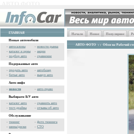
АВТО ФОТО
ГЛАВНАЯ
Начало
Новое
Популярное
Р
Новые автомобили
АВТО-ФОТО
: :
Обои на Рабочий сто
»
автосалоны
»
новости рынка
»
каталог и цены
»
акции
»
подбор авто
»
сравнение
Подержанные авто
»
продать авто
»
автобазар
»
битые авто
»
выкуп авто
Авто-инфо
»
новости
»
авто-право
Выбираем Б/У авто
»
каталог авто
»
сравнить авто
»
тест-драйвы
»
отзывы об авто
Обслуживание
»
тюнинг
»
фото тюнинга
»
шины/диски
»
СТО