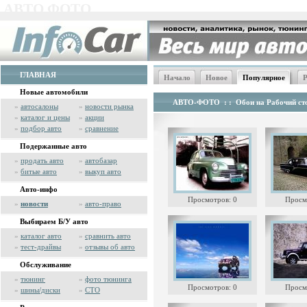
АВТО ФОТО
ГЛАВНАЯ
Начало
Новое
Популярное
Р
Новые автомобили
АВТО-ФОТО
: :
Обои на Рабочий сто
»
автосалоны
»
новости рынка
»
каталог и цены
»
акции
»
подбор авто
»
сравнение
Подержанные авто
»
продать авто
»
автобазар
»
битые авто
»
выкуп авто
Авто-инфо
Просмотров: 0
Просм
»
новости
»
авто-право
Выбираем Б/У авто
»
каталог авто
»
сравнить авто
»
тест-драйвы
»
отзывы об авто
Обслуживание
»
тюнинг
»
фото тюнинга
Просмотров: 0
Просм
»
шины/диски
»
СТО