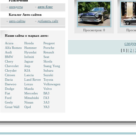
Развлечения
»
анекдоты
»
авто-блог
Каталог Авто-сайтов
»
авто-сайты
»
добавить сайт
Просмотров: 0
Просм
Наши сайты о марках авто:
Acura
Honda
Peugeot
след
Alfa Romeo
Hummer
Porsche
[ 1 ]
|
2
|
Audi
Hyundai
Renault
BMW
Infiniti
Seat
Chery
Jaguar
Skoda
Chevrolet
Jeep
Ssang Yong
Chrysler
KIA
Subaru
Citroen
Lancia
Suzuki
Dacia
Land Rover
Toyota
Daewoo
Lexus
Volkswagen
Dodge
Mazda
Volvo
Fiat
Mercedes
ВАЗ
Ford
Mitsubishi
ГАЗ
Geely
Nissan
ЗАЗ
Great Wall
Opel
УАЗ