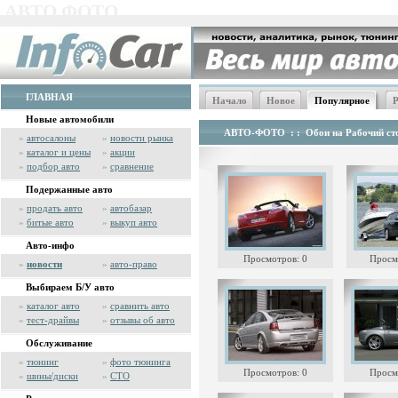
АВТО ФОТО
ГЛАВНАЯ
Начало
Новое
Популярное
Р
Новые автомобили
АВТО-ФОТО
: :
Обои на Рабочий сто
»
автосалоны
»
новости рынка
»
каталог и цены
»
акции
»
подбор авто
»
сравнение
Подержанные авто
»
продать авто
»
автобазар
»
битые авто
»
выкуп авто
Авто-инфо
Просмотров: 0
Просм
»
новости
»
авто-право
Выбираем Б/У авто
»
каталог авто
»
сравнить авто
»
тест-драйвы
»
отзывы об авто
Обслуживание
»
тюнинг
»
фото тюнинга
Просмотров: 0
Просм
»
шины/диски
»
СТО