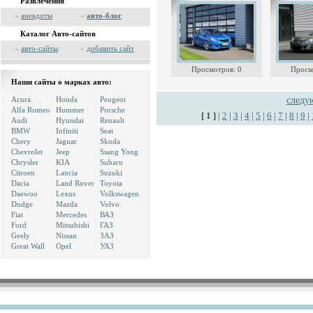
Развлечения
»
анекдоты
»
авто-блог
Каталог Авто-сайтов
»
авто-сайты
»
добавить сайт
Просмотров: 0
Просм
Наши сайты о марках авто:
Acura
Honda
Peugeot
след
Alfa Romeo
Hummer
Porsche
[ 1 ]
|
2
|
3
|
4
|
5
|
6
|
7
|
8
|
9
|
Audi
Hyundai
Renault
BMW
Infiniti
Seat
Chery
Jaguar
Skoda
Chevrolet
Jeep
Ssang Yong
Chrysler
KIA
Subaru
Citroen
Lancia
Suzuki
Dacia
Land Rover
Toyota
Daewoo
Lexus
Volkswagen
Dodge
Mazda
Volvo
Fiat
Mercedes
ВАЗ
Ford
Mitsubishi
ГАЗ
Geely
Nissan
ЗАЗ
Great Wall
Opel
УАЗ