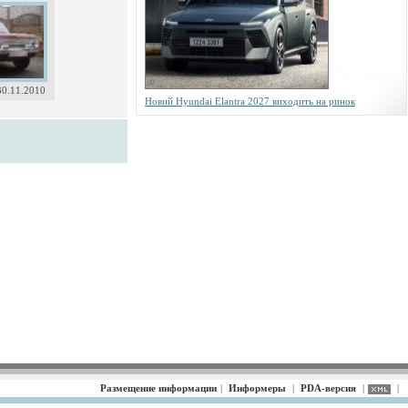
30.11.2010
Новий Hyundai Elantra 2027 виходить на ринок
Размещение информации
|
Информеры
|
PDA-версия
|
|