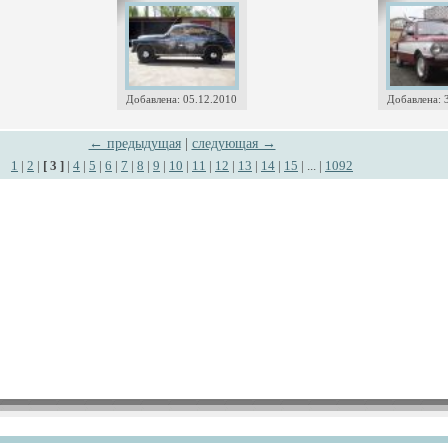
Добавлена: 05.12.2010
Добавлена: 
← предыдущая
|
следующая →
1
|
2
|
[ 3 ]
|
4
|
5
|
6
|
7
|
8
|
9
|
10
|
11
|
12
|
13
|
14
|
15
| ... |
1092