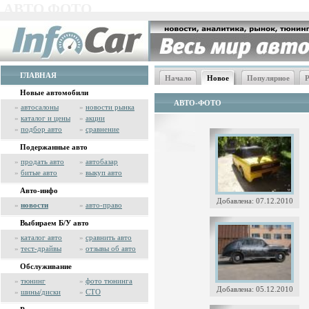
АВТО ФОТО
ГЛАВНАЯ
Начало
Новое
Популярное
Р
Новые автомобили
АВТО-ФОТО
»
автосалоны
»
новости рынка
»
каталог и цены
»
акции
»
подбор авто
»
сравнение
Подержанные авто
»
продать авто
»
автобазар
»
битые авто
»
выкуп авто
Авто-инфо
Добавлена: 07.12.2010
»
новости
»
авто-право
Выбираем Б/У авто
»
каталог авто
»
сравнить авто
»
тест-драйвы
»
отзывы об авто
Обслуживание
»
тюнинг
»
фото тюнинга
Добавлена: 05.12.2010
»
шины/диски
»
СТО