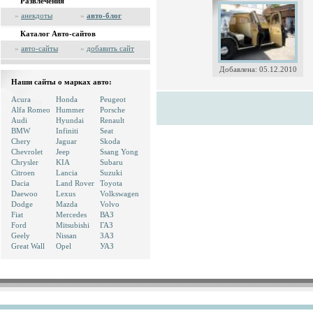
Развлечения
»
анекдоты
»
авто-блог
Каталог Авто-сайтов
»
авто-сайты
»
добавить сайт
Добавлена: 05.12.2010
Наши сайты о марках авто:
Acura
Honda
Peugeot
Alfa Romeo
Hummer
Porsche
Audi
Hyundai
Renault
BMW
Infiniti
Seat
Chery
Jaguar
Skoda
Chevrolet
Jeep
Ssang Yong
Chrysler
KIA
Subaru
Citroen
Lancia
Suzuki
Dacia
Land Rover
Toyota
Daewoo
Lexus
Volkswagen
Dodge
Mazda
Volvo
Fiat
Mercedes
ВАЗ
Ford
Mitsubishi
ГАЗ
Geely
Nissan
ЗАЗ
Great Wall
Opel
УАЗ