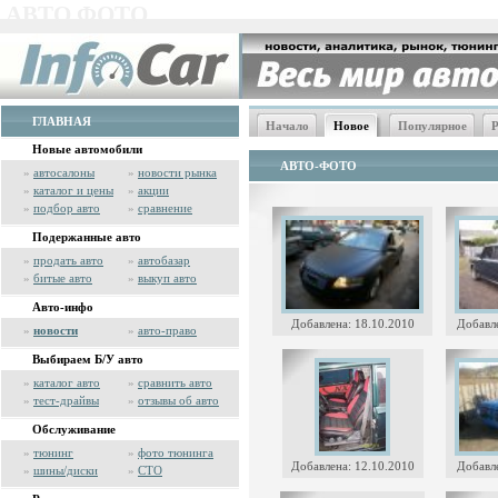
АВТО ФОТО
ГЛАВНАЯ
Начало
Новое
Популярное
Р
Новые автомобили
АВТО-ФОТО
»
автосалоны
»
новости рынка
»
каталог и цены
»
акции
»
подбор авто
»
сравнение
Подержанные авто
»
продать авто
»
автобазар
»
битые авто
»
выкуп авто
Авто-инфо
Добавлена: 18.10.2010
Добавле
»
новости
»
авто-право
Выбираем Б/У авто
»
каталог авто
»
сравнить авто
»
тест-драйвы
»
отзывы об авто
Обслуживание
»
тюнинг
»
фото тюнинга
Добавлена: 12.10.2010
Добавле
»
шины/диски
»
СТО