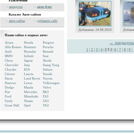
Развлечения
»
анекдоты
»
авто-блог
Каталог Авто-сайтов
»
авто-сайты
»
добавить сайт
Добавлена: 24.08.2010
Добавле
Наши сайты о марках авто:
Acura
Honda
Peugeot
← предыдущ
Alfa Romeo
Hummer
Porsche
1
|
2
|
3
|
4
|
[ 5 ]
|
6
|
7
|
8
|
9
|
Audi
Hyundai
Renault
BMW
Infiniti
Seat
Chery
Jaguar
Skoda
Chevrolet
Jeep
Ssang Yong
Chrysler
KIA
Subaru
Citroen
Lancia
Suzuki
Dacia
Land Rover
Toyota
Daewoo
Lexus
Volkswagen
Dodge
Mazda
Volvo
Fiat
Mercedes
ВАЗ
Ford
Mitsubishi
ГАЗ
Geely
Nissan
ЗАЗ
Great Wall
Opel
УАЗ