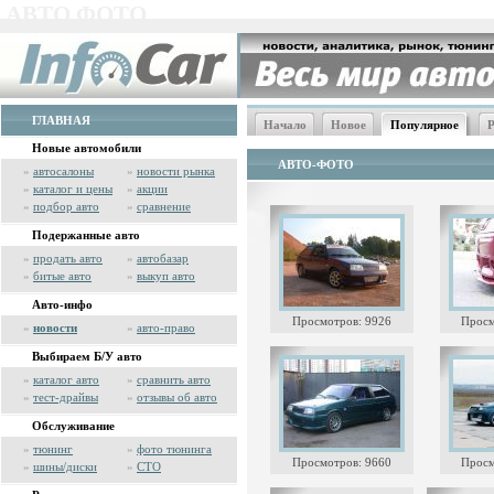
АВТО ФОТО
ГЛАВНАЯ
Начало
Новое
Популярное
Р
Новые автомобили
АВТО-ФОТО
»
автосалоны
»
новости рынка
»
каталог и цены
»
акции
»
подбор авто
»
сравнение
Подержанные авто
»
продать авто
»
автобазар
»
битые авто
»
выкуп авто
Авто-инфо
Просмотров: 9926
Просм
»
новости
»
авто-право
Выбираем Б/У авто
»
каталог авто
»
сравнить авто
»
тест-драйвы
»
отзывы об авто
Обслуживание
»
тюнинг
»
фото тюнинга
Просмотров: 9660
Просм
»
шины/диски
»
СТО