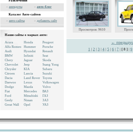
Развлечения
»
анекдоты
»
авто-блог
Каталог Авто-сайтов
»
авто-сайты
»
добавить сайт
Просмотров: 9610
Просм
Наши сайты о марках авто:
Acura
Honda
Peugeot
← предыду
Alfa Romeo
Hummer
Porsche
1
|
2
|
3
|
4
|
5
|
6
|
7
|
[ 8 ]
|
9
Audi
Hyundai
Renault
BMW
Infiniti
Seat
Chery
Jaguar
Skoda
Chevrolet
Jeep
Ssang Yong
Chrysler
KIA
Subaru
Citroen
Lancia
Suzuki
Dacia
Land Rover
Toyota
Daewoo
Lexus
Volkswagen
Dodge
Mazda
Volvo
Fiat
Mercedes
ВАЗ
Ford
Mitsubishi
ГАЗ
Geely
Nissan
ЗАЗ
Great Wall
Opel
УАЗ