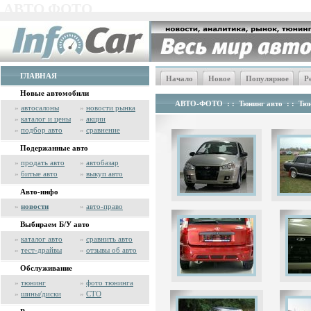
АВТО ФОТО
ГЛАВНАЯ
Начало
Новое
Популярное
Р
Новые автомобили
АВТО-ФОТО
: :
Тюнинг авто
: :
Тюн
»
автосалоны
»
новости рынка
»
каталог и цены
»
акции
»
подбор авто
»
сравнение
Подержанные авто
»
продать авто
»
автобазар
»
битые авто
»
выкуп авто
Авто-инфо
»
новости
»
авто-право
Выбираем Б/У авто
»
каталог авто
»
сравнить авто
»
тест-драйвы
»
отзывы об авто
Обслуживание
»
тюнинг
»
фото тюнинга
»
шины/диски
»
СТО