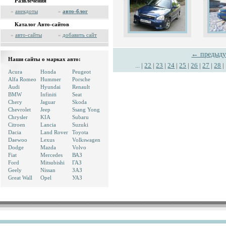
Развлечения
»
анекдоты
»
авто-блог
Каталог Авто-сайтов
»
авто-сайты
»
добавить сайт
← предыд
Наши сайты о марках авто:
...
|
22
|
23
|
24
|
25
|
26
|
27
|
28
|
Acura
Honda
Peugeot
Alfa Romeo
Hummer
Porsche
Audi
Hyundai
Renault
BMW
Infiniti
Seat
Chery
Jaguar
Skoda
Chevrolet
Jeep
Ssang Yong
Chrysler
KIA
Subaru
Citroen
Lancia
Suzuki
Dacia
Land Rover
Toyota
Daewoo
Lexus
Volkswagen
Dodge
Mazda
Volvo
Fiat
Mercedes
ВАЗ
Ford
Mitsubishi
ГАЗ
Geely
Nissan
ЗАЗ
Great Wall
Opel
УАЗ