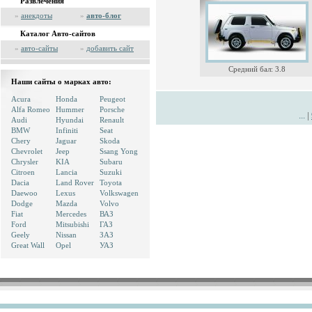
Развлечения
»
анекдоты
»
авто-блог
Каталог Авто-сайтов
»
авто-сайты
»
добавить сайт
Средний бал: 3.8
Наши сайты о марках авто:
Acura
Honda
Peugeot
Alfa Romeo
Hummer
Porsche
...
|
Audi
Hyundai
Renault
BMW
Infiniti
Seat
Chery
Jaguar
Skoda
Chevrolet
Jeep
Ssang Yong
Chrysler
KIA
Subaru
Citroen
Lancia
Suzuki
Dacia
Land Rover
Toyota
Daewoo
Lexus
Volkswagen
Dodge
Mazda
Volvo
Fiat
Mercedes
ВАЗ
Ford
Mitsubishi
ГАЗ
Geely
Nissan
ЗАЗ
Great Wall
Opel
УАЗ