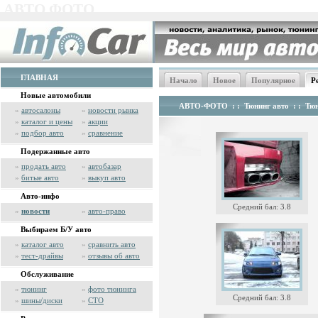
АВТО ФОТО
ГЛАВНАЯ
Начало
Новое
Популярное
Р
Новые автомобили
АВТО-ФОТО
: :
Тюнинг авто
: :
Тюн
»
автосалоны
»
новости рынка
»
каталог и цены
»
акции
»
подбор авто
»
сравнение
Подержанные авто
»
продать авто
»
автобазар
»
битые авто
»
выкуп авто
Авто-инфо
Средний бал: 3.8
»
новости
»
авто-право
Выбираем Б/У авто
»
каталог авто
»
сравнить авто
»
тест-драйвы
»
отзывы об авто
Обслуживание
»
тюнинг
»
фото тюнинга
Средний бал: 3.8
»
шины/диски
»
СТО