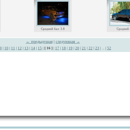
Средний бал: 3.8
Средний б
← предыдущая
|
следующая →
9
|
10
|
11
|
12
|
13
|
14
|
15
|
[ 16 ]
|
17
|
18
|
19
|
20
|
21
|
22
|
23
| ... |
52