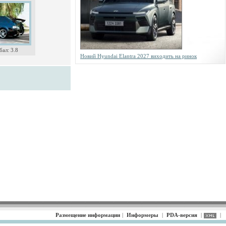
ал: 3.8
Новий Hyundai Elantra 2027 виходить на ринок
Размещение информации
|
Информеры
|
PDA-версия
|
|