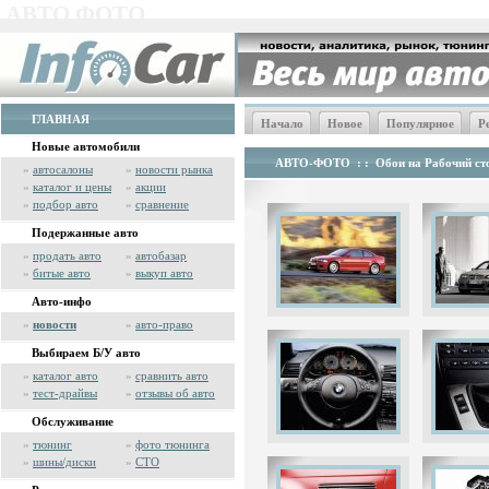
АВТО ФОТО
ГЛАВНАЯ
Начало
Новое
Популярное
Р
Новые автомобили
АВТО-ФОТО
: :
Обои на Рабочий сто
»
автосалоны
»
новости рынка
»
каталог и цены
»
акции
»
подбор авто
»
сравнение
Подержанные авто
»
продать авто
»
автобазар
»
битые авто
»
выкуп авто
Авто-инфо
»
новости
»
авто-право
Выбираем Б/У авто
»
каталог авто
»
сравнить авто
»
тест-драйвы
»
отзывы об авто
Обслуживание
»
тюнинг
»
фото тюнинга
»
шины/диски
»
СТО