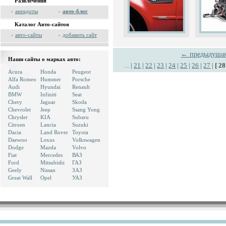
Развлечения
»
анекдоты
»
авто-блог
Каталог Авто-сайтов
»
авто-сайты
»
добавить сайт
← предыдуща
Наши сайты о марках авто:
...
|
21
|
22
|
23
|
24
|
25
|
26
|
27
|
[ 28
Acura
Honda
Peugeot
Alfa Romeo
Hummer
Porsche
Audi
Hyundai
Renault
BMW
Infiniti
Seat
Chery
Jaguar
Skoda
Chevrolet
Jeep
Ssang Yong
Chrysler
KIA
Subaru
Citroen
Lancia
Suzuki
Dacia
Land Rover
Toyota
Daewoo
Lexus
Volkswagen
Dodge
Mazda
Volvo
Fiat
Mercedes
ВАЗ
Ford
Mitsubishi
ГАЗ
Geely
Nissan
ЗАЗ
Great Wall
Opel
УАЗ