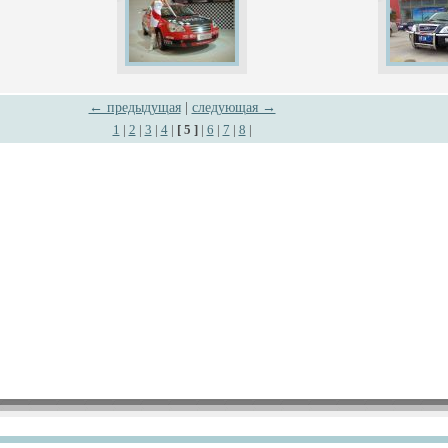
← предыдущая
|
следующая →
1
|
2
|
3
|
4
|
[ 5 ]
|
6
|
7
|
8
|