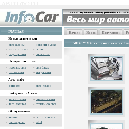
АВТО ФОТО
ГЛАВНАЯ
Начало
Новое
Популярное
Р
Новые автомобили
АВТО-ФОТО
: :
Тюнинг авто
: :
Тюн
»
автосалоны
»
новости рынка
»
каталог и цены
»
акции
»
подбор авто
»
сравнение
Подержанные авто
»
продать авто
»
автобазар
»
битые авто
»
выкуп авто
Авто-инфо
»
новости
»
авто-право
Выбираем Б/У авто
»
каталог авто
»
сравнить авто
»
тест-драйвы
»
отзывы об авто
Обслуживание
»
тюнинг
»
фото тюнинга
»
шины/диски
»
СТО