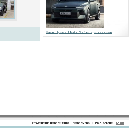
Новий Hyundai Elantra 2027 виходить на ринок
Размещение информации
|
Информеры
|
PDA-версия
|
|