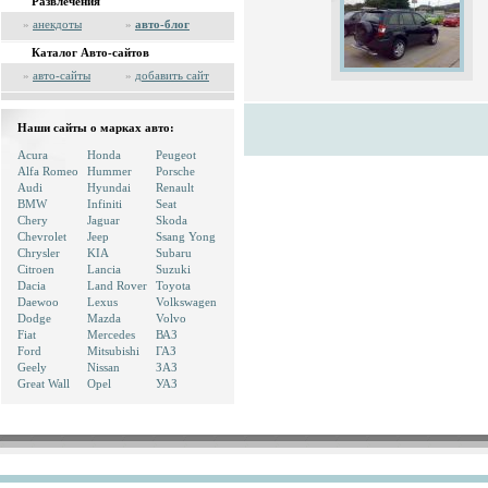
Развлечения
»
анекдоты
»
авто-блог
Каталог Авто-сайтов
»
авто-сайты
»
добавить сайт
Наши сайты о марках авто:
Acura
Honda
Peugeot
Alfa Romeo
Hummer
Porsche
Audi
Hyundai
Renault
BMW
Infiniti
Seat
Chery
Jaguar
Skoda
Chevrolet
Jeep
Ssang Yong
Chrysler
KIA
Subaru
Citroen
Lancia
Suzuki
Dacia
Land Rover
Toyota
Daewoo
Lexus
Volkswagen
Dodge
Mazda
Volvo
Fiat
Mercedes
ВАЗ
Ford
Mitsubishi
ГАЗ
Geely
Nissan
ЗАЗ
Great Wall
Opel
УАЗ