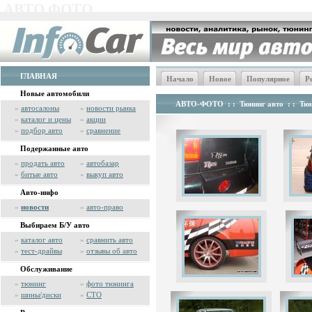
АВТО ФОТО
ГЛАВНАЯ
Начало
Новое
Популярное
Р
Новые автомобили
АВТО-ФОТО
: :
Тюнинг авто
: :
Тюн
»
автосалоны
»
новости рынка
»
каталог и цены
»
акции
»
подбор авто
»
сравнение
Подержанные авто
»
продать авто
»
автобазар
»
битые авто
»
выкуп авто
Авто-инфо
»
новости
»
авто-право
Выбираем Б/У авто
»
каталог авто
»
сравнить авто
»
тест-драйвы
»
отзывы об авто
Обслуживание
»
тюнинг
»
фото тюнинга
»
шины/диски
»
СТО