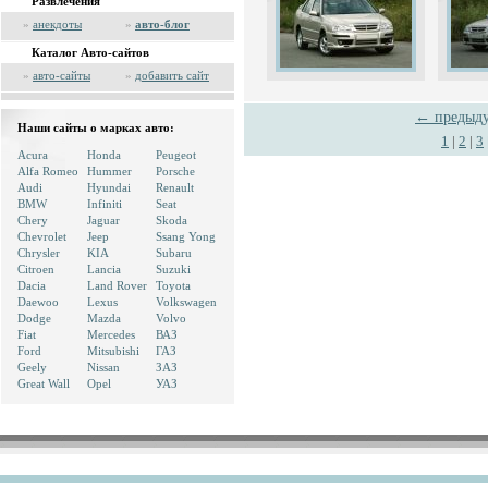
Развлечения
»
анекдоты
»
авто-блог
Каталог Авто-сайтов
»
авто-сайты
»
добавить сайт
← предыд
Наши сайты о марках авто:
1
|
2
|
3
Acura
Honda
Peugeot
Alfa Romeo
Hummer
Porsche
Audi
Hyundai
Renault
BMW
Infiniti
Seat
Chery
Jaguar
Skoda
Chevrolet
Jeep
Ssang Yong
Chrysler
KIA
Subaru
Citroen
Lancia
Suzuki
Dacia
Land Rover
Toyota
Daewoo
Lexus
Volkswagen
Dodge
Mazda
Volvo
Fiat
Mercedes
ВАЗ
Ford
Mitsubishi
ГАЗ
Geely
Nissan
ЗАЗ
Great Wall
Opel
УАЗ